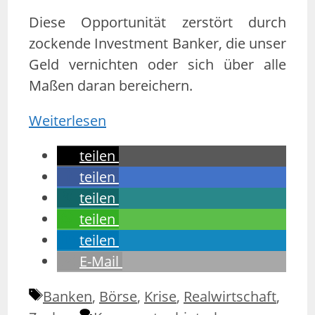
Diese Opportunität zerstört durch
zockende Investment Banker, die unser
Geld vernichten oder sich über alle
Maßen daran bereichern.
Weiterlesen
teilen
teilen
teilen
teilen
teilen
E-Mail
Schlagwörter
Banken
,
Börse
,
Krise
,
Realwirtschaft
,