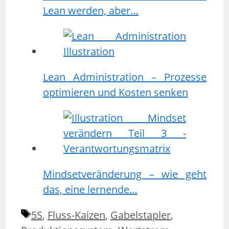
Lean werden, aber…
Lean Administration – Prozesse
optimieren und Kosten senken
Mindsetveränderung – wie geht
das, eine lernende…
Schlagwörter
5S
,
Fluss-Kaizen
,
Gabelstapler
,