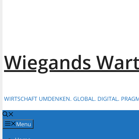
Wiegands War
WIRTSCHAFT UMDENKEN. GLOBAL. DIGITAL. PRAGM
Menu