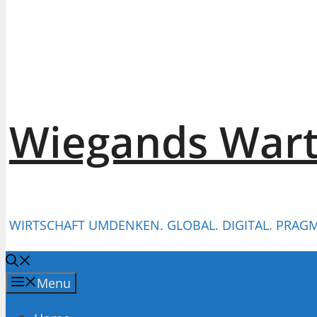
Wiegands War
WIRTSCHAFT UMDENKEN. GLOBAL. DIGITAL. PRAGM
Menu