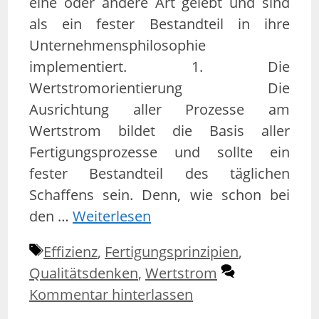
eine oder andere Art gelebt und sind
als ein fester Bestandteil in ihre
Unternehmensphilosophie
implementiert. 1. Die
Wertstromorientierung Die
Ausrichtung aller Prozesse am
Wertstrom bildet die Basis aller
Fertigungsprozesse und sollte ein
fester Bestandteil des täglichen
Schaffens sein. Denn, wie schon bei
den …
Weiterlesen
Schlagwörter
Effizienz
,
Fertigungsprinzipien
,
Qualitätsdenken
,
Wertstrom
Kommentar hinterlassen