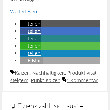
Weiterlesen
teilen
teilen
teilen
teilen
teilen
E-Mail
Schlagwörter
Kaizen
,
Nachhaltigkeit
,
Produktivität
steigern
,
Punkt-Kaizen
1 Kommentar
„Effizienz zahlt sich aus“ –