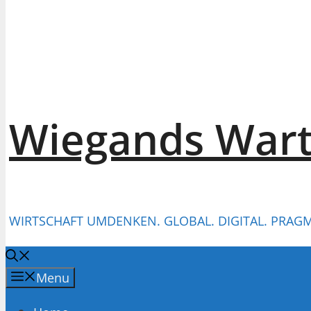
Wiegands War
WIRTSCHAFT UMDENKEN. GLOBAL. DIGITAL. PRAGM
Menu