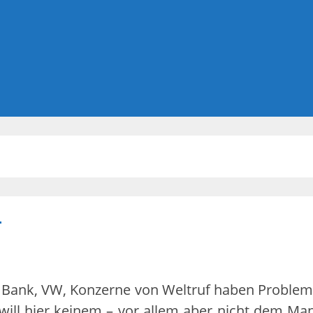
m
e Bank, VW, Konzerne von Weltruf haben Problem
ch will hier keinem – vor allem aber nicht dem