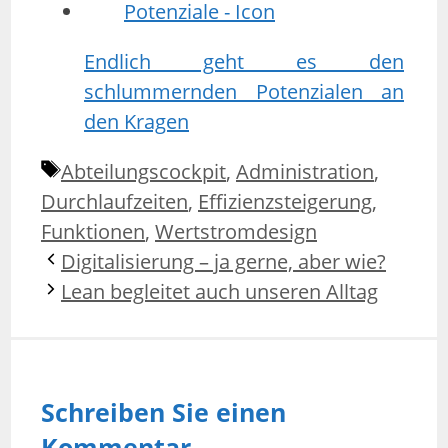
Endlich geht es den
schlummernden Potenzialen an
den Kragen
Schlagwörter
Abteilungscockpit
,
Administration
,
Durchlaufzeiten
,
Effizienzsteigerung
,
Funktionen
,
Wertstromdesign
Digitalisierung – ja gerne, aber wie?
Lean begleitet auch unseren Alltag
Schreiben Sie einen
Kommentar