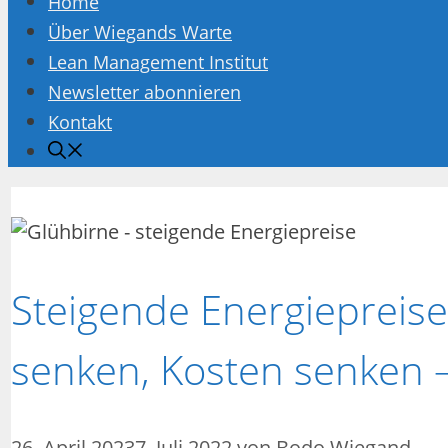
Home
Über Wiegands Warte
Lean Management Institut
Newsletter abonnieren
Kontakt
Steigende Energiepreise
senken, Kosten senken –
26. April 2023
7. Juli 2022
von
Bodo Wiegand