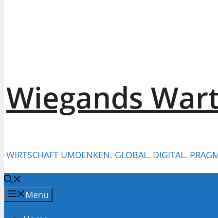
Wiegands War
WIRTSCHAFT UMDENKEN. GLOBAL. DIGITAL. PRAGM
Menu