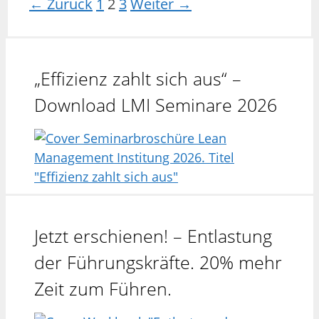
Seite
Seite
Seite
←
Zurück
1
2
3
Weiter
→
„Effizienz zahlt sich aus“ –
Download LMI Seminare 2026
Jetzt erschienen! – Entlastung
der Führungskräfte. 20% mehr
Zeit zum Führen.