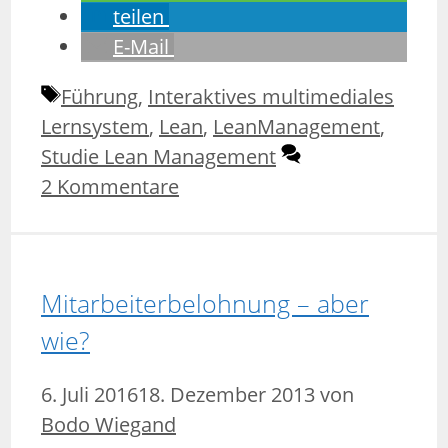
teilen
E-Mail
Schlagwörter
Führung
,
Interaktives multimediales
Lernsystem
,
Lean
,
LeanManagement
,
Studie Lean Management
2 Kommentare
Mitarbeiterbelohnung – aber
wie?
6. Juli 2016
18. Dezember 2013
von
Bodo Wiegand