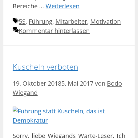
Bereiche …
Weiterlesen
Schlagwörter
5S
,
Führung
,
Mitarbeiter
,
Motivation
Kommentar hinterlassen
Kuscheln verboten
19. Oktober 2018
5. Mai 2017
von
Bodo
Wiegand
Sorry, liebe Wiegands Warte-Leser. Ich