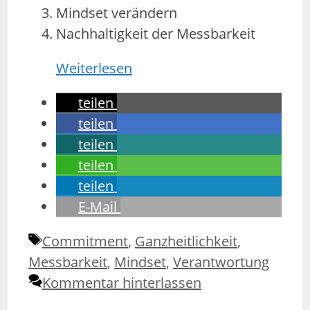
Mindset verändern
Nachhaltigkeit der Messbarkeit
Weiterlesen
teilen
teilen
teilen
teilen
teilen
E-Mail
Schlagwörter
Commitment
,
Ganzheitlichkeit
,
Messbarkeit
,
Mindset
,
Verantwortung
Kommentar hinterlassen