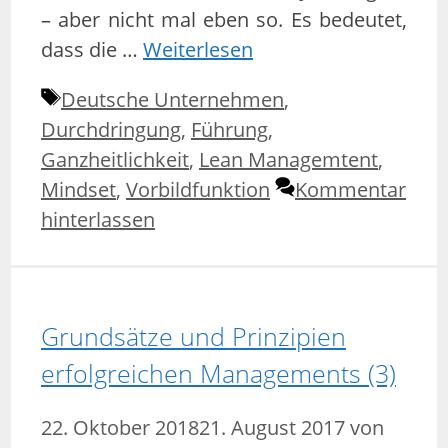
– aber nicht mal eben so. Es bedeutet,
dass die …
Weiterlesen
Schlagwörter
Deutsche Unternehmen
,
Durchdringung
,
Führung
,
Ganzheitlichkeit
,
Lean Managemtent
,
Mindset
,
Vorbildfunktion
Kommentar
hinterlassen
Grundsätze und Prinzipien
erfolgreichen Managements (3)
22. Oktober 2018
21. August 2017
von